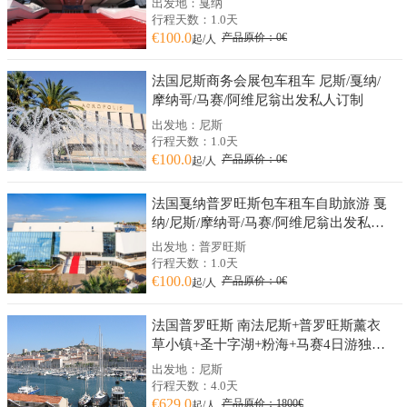
出发地：戛纳
行程天数：1.0天
€100.0
产品原价：0€
起/人
法国尼斯商务会展包车租车 尼斯/戛纳/
摩纳哥/马赛/阿维尼翁出发私人订制
出发地：尼斯
行程天数：1.0天
€100.0
产品原价：0€
起/人
法国戛纳普罗旺斯包车租车自助旅游 戛
纳/尼斯/摩纳哥/马赛/阿维尼翁出发私人
订制
出发地：普罗旺斯
行程天数：1.0天
€100.0
产品原价：0€
起/人
法国普罗旺斯 南法尼斯+普罗旺斯薰衣
草小镇+圣十字湖+粉海+马赛4日游独立
成团
出发地：尼斯
行程天数：4.0天
€629.0
产品原价：1800€
起/人