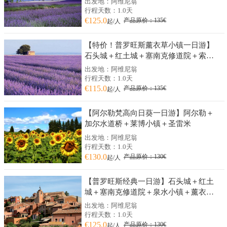
出发地：阿维尼翁
行程天数：1.0天
€125.0
产品原价：135€
起/人
【特价！普罗旺斯薰衣草小镇一日游】
石头城＋红土城＋塞南克修道院＋索村
薰衣草（阿维尼翁往返）
出发地：阿维尼翁
行程天数：1.0天
€115.0
产品原价：135€
起/人
【阿尔勒梵高向日葵一日游】阿尔勒＋
加尔水道桥＋莱博小镇＋圣雷米
出发地：阿维尼翁
行程天数：1.0天
€130.0
产品原价：130€
起/人
【普罗旺斯经典一日游】石头城＋红土
城＋塞南克修道院＋泉水小镇＋薰衣草
博物馆
出发地：阿维尼翁
行程天数：1.0天
€125.0
产品原价：130€
起/人