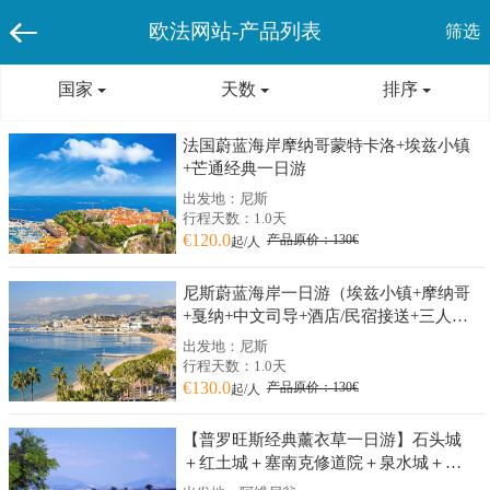
欧法网站-产品列表
筛选
国家
天数
排序
法国蔚蓝海岸摩纳哥蒙特卡洛+埃兹小镇
+芒通经典一日游
出发地：尼斯
行程天数：1.0天
€120.0
产品原价：130€
起/人
尼斯蔚蓝海岸一日游（埃兹小镇+摩纳哥
+戛纳+中文司导+酒店/民宿接送+三人成
团）
出发地：尼斯
行程天数：1.0天
€130.0
产品原价：130€
起/人
【普罗旺斯经典薰衣草一日游】石头城
＋红土城＋塞南克修道院＋泉水城＋索
村薰衣草（阿维尼翁往返）