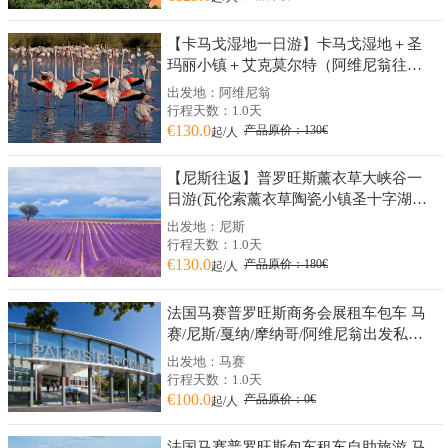
【卡马戈湿地一日游】卡马戈湿地＋圣
玛丽小镇＋艾克莫尔特（阿维尼翁往
返）
出发地：阿维尼翁
行程天数：1.0天
€130.0
产品原价：130€
起/人
【尼斯往返】普罗旺斯薰衣草大峡谷一
日游(瓦伦索薰衣草陶瓷小镇圣十字湖大
峡谷)
出发地：尼斯
行程天数：1.0天
€130.0
产品原价：180€
起/人
法国马赛普罗旺斯商务会展租车包车 马
赛/尼斯/戛纳/摩纳哥/阿维尼翁出发私人
订制
出发地：马赛
行程天数：1.0天
€100.0
产品原价：0€
起/人
法国马赛普罗旺斯包车租车自助旅游 马